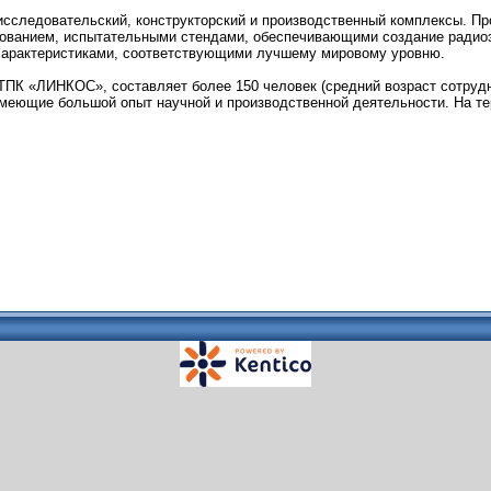
исследовательский, конструкторский и производственный комплексы. П
ванием, испытательными стендами, обеспечивающими создание радиоэл
 характеристиками, соответствующими лучшему мировому уровню.
ПК «ЛИНКОС», составляет более 150 человек (средний возраст сотрудни
еющие большой опыт научной и производственной деятельности. На те