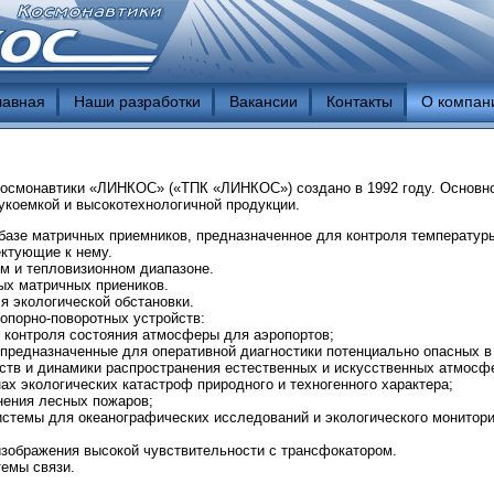
лавная
Наши разработки
Вакансии
Контакты
О компан
Космонавтики «ЛИНКОС» («ТПК «ЛИНКОС») создано в 1992 году. Основн
укоемкой и высокотехнологичной продукции.
базе матричных приемников, предназначенное для контроля температур
ктующие к нему.
м и тепловизионном диапазоне.
ых матричных приеников.
я экологической обстановки.
опорно-поворотных устройств:
 контроля состояния атмосферы для аэропортов;
предназначенные для оперативной диагностики потенциально опасных в
ств и динамики распространения естественных и искусственных атмосф
х экологических катастроф природного и техногенного характера;
нения лесных пожаров;
истемы для океанографических исследований и экологического монитори
изображения высокой чувствительности с трансфокатором.
темы связи.