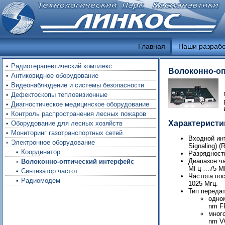
Главная
Наши разрабо
Радиотерапевтический комплекс
Волоконно-оп
Антиковидное оборудование
Видеонаблюдение и системы безопасности
Дефектоскопы тепловизионные
Диагностическое медицинское оборудование
Контроль распространения лесных пожаров
Характеристи
Оборудование для лесных хозяйств
Мониторинг газотранспортных сетей
Входной инт
Электронное оборудование
Signaling) (
Координатор
Разрядность
Диапазон ча
Волоконно-оптический интерфейс
МГц …75 М
Синтезатор частот
Частота пос
Радиомодем
1025 Мгц.
Тип передат
одно
nm FP
мног
nm V