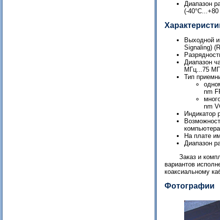
Диапазон ра
(-40°С...+8
Характеристи
Выходной ин
Signaling) (
Разрядность
Диапазон ча
МГц...75 МГ
Тип приемн
одно
nm FP
мног
nm V
Индикатор 
Возможност
компьютера
На плате им
Диапазон ра
Заказ и комп
вариантов исполне
коаксиальному ка
Фотографии