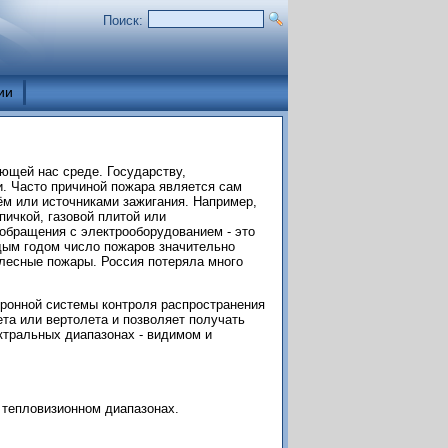
Поиск:
ии
ющей нас среде. Государству,
и. Часто причиной пожара является сам
ём или источниками зажигания. Например,
пичкой, газовой плитой или
 обращения с электрооборудованием - это
дым годом число пожаров значительно
лесные пожары. Россия потеряла много
ронной системы контроля распространения
та или вертолета и позволяет получать
ктральных диапазонах - видимом и
тепловизионном диапазонах.