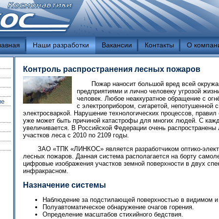
лавная
Наши разработки
Вакансии
Контакты
О компан
Контроль распространения лесных пожаров
Пожар наносит большой вред всей окружа
предприятиями и лично человеку угрозой жизн
человек. Любое неаккуратное обращение с огн
ие
с электроприбором, сигаретой, непотушенной с
электросваркой. Нарушение технологических процессов, правил
уже может быть причиной катастрофы для многих людей. С каж
увеличивается. В Российской Федерации очень распространены 
участков леса с 2010 по 2109 годы.
ЗАО «ТПК «ЛИНКОС» является разработчиком оптико-элект
лесных пожаров. Данная система располагается на борту самоле
цифровые изображения участков земной поверхности в двух спе
инфракрасном.
Назначение системы
Наблюдение за подстилающей поверхностью в видимом и 
Полуавтоматическое обнаружение очагов горения.
Определение масштабов стихийного бедствия.